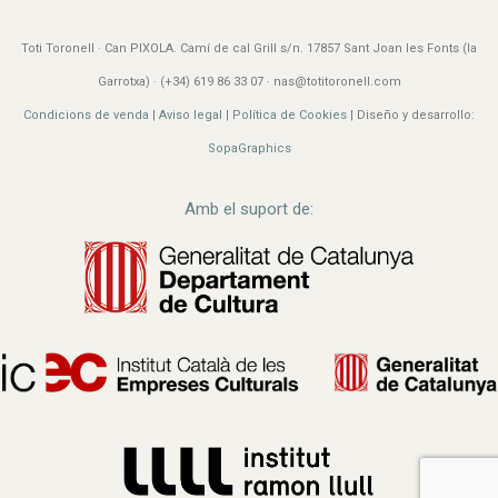
Toti Toronell · Can PIXOLA. Camí de cal Grill s/n. 17857 Sant Joan les Fonts (la
Garrotxa) · (+34) 619 86 33 07 · nas@totitoronell.com
Condicions de venda
|
Aviso legal
|
Política de Cookies
| Diseño y desarrollo:
SopaGraphics
Amb el suport de: