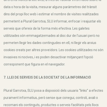
data o hora de la visita, mesurar alguns paràmetres del trànsit
dins del propi lloc web i estimar el nombre de visites realitzades
permetent a Plural Garrotxa, SLU informar, enfocar i reajustar els
serveis que ofereix de la forma més efectiva. Les galetes
utilitzades són emmagatzemades al disc dur de l’usuari però no
permeten llegir les dades contingudes en ell, ni llegir els arxius
cookies creats per altres proveïdors. Les cookies utilitzades no són
invasives ni nocives, i es poden desactivar mitjançant l’opció
corresponent que figura en el navegador.
7. LLEI DE SERVEIS DE LA SOCIETAT DE LA INFORMACIÓ
Plural Garrotxa, SLU posa a disposició dels usuaris “links” a efectes
purament informatius, però sense que conegui, controli, avali o
recomani els continguts, productes o serveis facilitats pels llocs