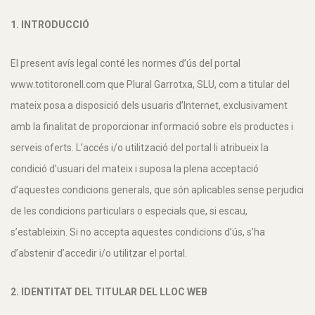
1. INTRODUCCIÓ
El present avís legal conté les normes d’ús del portal
www.totitoronell.com que Plural Garrotxa, SLU, com a titular del
mateix posa a disposició dels usuaris d’Internet, exclusivament
amb la finalitat de proporcionar informació sobre els productes i
serveis oferts. L’accés i/o utilització del portal li atribueix la
condició d’usuari del mateix i suposa la plena acceptació
d’aquestes condicions generals, que són aplicables sense perjudici
de les condicions particulars o especials que, si escau,
s’estableixin. Si no accepta aquestes condicions d’ús, s’ha
d’abstenir d’accedir i/o utilitzar el portal.
2. IDENTITAT DEL TITULAR DEL LLOC WEB