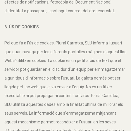
efectes de notificacions, fotocòpia del Document Nacional
d’Identitat o passaport, i contingut concret del dret exercitat.
6. ÚS DE COOKIES
Pel que fa a l’ús de cookies, Plural Garrotxa, SLU informa l’usuari
que quan navega per les diferents pantalles i pàgines d’aquest lloc
Web s’utilitzen cookies. La cookie és un petit arxiu de text que el
servidor pot guardar en el disc dur d’un equip per emmagatzemar
algun tipus d’informació sobre l’usuari. La galeta només pot ser
llegida pel lloc web que el va enviar a l’equip. No és un fitxer
executable ni pot propagar ni contenir un virus. Plural Garrotxa,
SLU utilitza aquestes dades amb la finalitat última de millorar els
seus serveis. La informació que s’emmagatzema mitjançant
aquest mecanisme permet reconèixer a l’usuari en les seves
diferents visites al lloc web, a més de facilitar informació sobre la