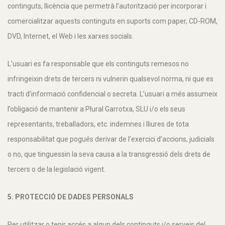
continguts, llicència que permetrà l’autorització per incorporar i
comercialitzar aquests continguts en suports com paper, CD-ROM,
DVD, Internet, el Web i les xarxes socials.
L’usuari es fa responsable que els continguts remesos no
infringeixin drets de tercers ni vulnerin qualsevol norma, ni que es
tracti d’informació confidencial o secreta. L’usuari a més assumeix
l’obligació de mantenir a Plural Garrotxa, SLU i/o els seus
representants, treballadors, etc. indemnes i lliures de tota
responsabilitat que pogués derivar de l’exercici d’accions, judicials
o no, que tinguessin la seva causa a la transgressió dels drets de
tercers o de la legislació vigent.
5. PROTECCIÓ DE DADES PERSONALS
Per utilitzar o tenir accés a algun dels continguts i/o serveis del