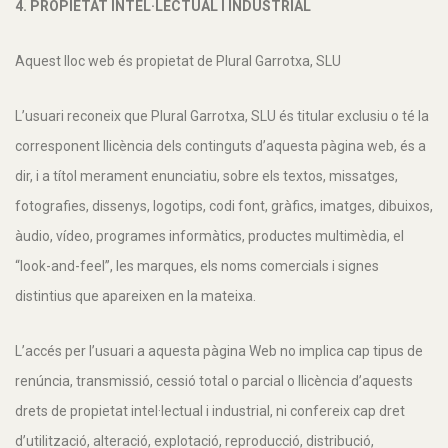
4. PROPIETAT INTEL·LECTUAL I INDUSTRIAL
Aquest lloc web és propietat de Plural Garrotxa, SLU
L’usuari reconeix que Plural Garrotxa, SLU és titular exclusiu o té la
corresponent llicència dels continguts d’aquesta pàgina web, és a
dir, i a títol merament enunciatiu, sobre els textos, missatges,
fotografies, dissenys, logotips, codi font, gràfics, imatges, dibuixos,
àudio, vídeo, programes informàtics, productes multimèdia, el
“look-and-feel”, les marques, els noms comercials i signes
distintius que apareixen en la mateixa.
L’accés per l’usuari a aquesta pàgina Web no implica cap tipus de
renúncia, transmissió, cessió total o parcial o llicència d’aquests
drets de propietat intel·lectual i industrial, ni confereix cap dret
d’utilització, alteració, explotació, reproducció, distribució,