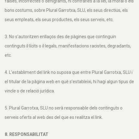
falses, incorrectes o denigrants, ni contràries a la llei, la moral o els
bons costums, sobre Plural Garrotxa, SLU, els seus directius, els
seus empleats, els seus productes, els seus serveis, etc.
3. No s’autoritzen enllaços des de pàgines que continguin
continguts il·lícits o il·legals, manifestacions racistes, degradants,
etc.
4. L’establiment del link no suposa que entre Plural Garrotxa, SLU i
el titular de la pàgina web en què s’estableixi, hi hagi algun tipus de
vincle o de relació jurídica.
5. Plural Garrotxa, SLU no serà responsable dels continguts o
serveis oferts al web des del que es realitza el link.
8. RESPONSABILITAT