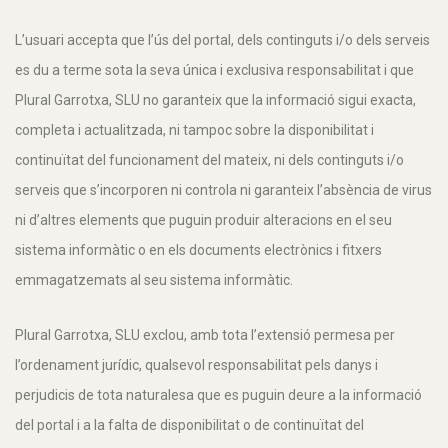
L’usuari accepta que l’ús del portal, dels continguts i/o dels serveis
es du a terme sota la seva única i exclusiva responsabilitat i que
Plural Garrotxa, SLU no garanteix que la informació sigui exacta,
completa i actualitzada, ni tampoc sobre la disponibilitat i
continuïtat del funcionament del mateix, ni dels continguts i/o
serveis que s’incorporen ni controla ni garanteix l’absència de virus
ni d’altres elements que puguin produir alteracions en el seu
sistema informàtic o en els documents electrònics i fitxers
emmagatzemats al seu sistema informàtic.
Plural Garrotxa, SLU exclou, amb tota l’extensió permesa per
l’ordenament jurídic, qualsevol responsabilitat pels danys i
perjudicis de tota naturalesa que es puguin deure a la informació
del portal i a la falta de disponibilitat o de continuïtat del