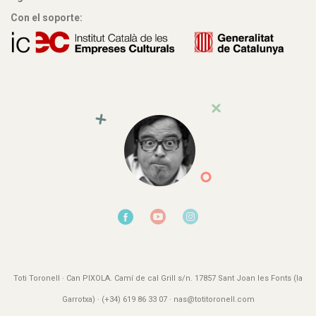
Con el soporte:
Toti Toronell · Can PIXOLA. Camí de cal Grill s/n. 17857 Sant Joan les Fonts (la
Garrotxa) · (+34) 619 86 33 07 · nas@totitoronell.com