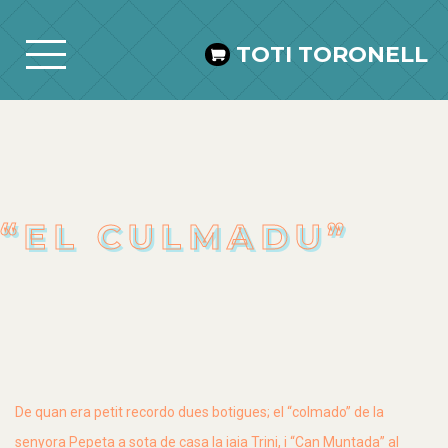
TOTI TORONELL
“EL CULMADU”
De quan era petit recordo dues botigues; el “
colmado
” de la
senyora
Pepeta
a sota de casa la iaia Trini, i “Can Muntada” al