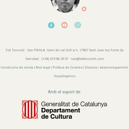
Toti Toronell · Can PIXOLA. Camí de cal Grill s/n. 17857 Sant Joan les Fonts (la
Garrotxa) · (+34) 619 86 33 07 · nas@totitoronell.com
Condicions de venda
|
Avís legal
|
Política de Cookies
| Disseny i desenvolupament:
SopaGraphics
Amb el suport de: