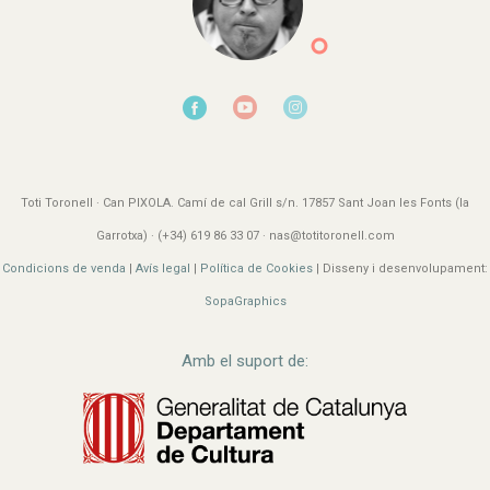
Toti Toronell · Can PIXOLA. Camí de cal Grill s/n. 17857 Sant Joan les Fonts (la
Garrotxa) · (+34) 619 86 33 07 · nas@totitoronell.com
Condicions de venda
|
Avís legal
|
Política de Cookies
| Disseny i desenvolupament:
SopaGraphics
Amb el suport de: