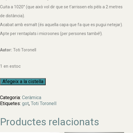
Cuita a 1020° (que això vol dir que se t’arrissen els pèls a 2 metres
de distància).
Acabat amb esmalt (és aquella capa que fa que es pugui netejar).
Apte per rentaplats i microones (per persones també!).
Autor:
Toti Toronell
1 en estoc
quantitat
Afegeix a la cistella
de
Bol
Categoria:
Ceràmica
n.9
Etiquetes:
got
,
Toti Toronell
Productes relacionats