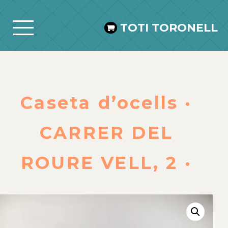
TOTI TORONELL
Caseta d’ocells ·
CARRER DEL
ROURE VELL, 2 ·