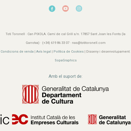
Toti Toronell · Can PIXOLA. Camí de cal Grill s/n. 17857 Sant Joan les Fonts (la
Garrotxa) · (+34) 619 86 33 07 · nas@totitoronell.com
Condicions de venda
|
Avís legal
|
Política de Cookies
| Disseny i desenvolupament:
SopaGraphics
Amb el suport de: