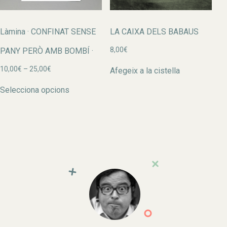
Làmina · CONFINAT SENSE
LA CAIXA DELS BABAUS
8,00
€
PANY PERÒ AMB BOMBÍ ·
Interval
10,00
€
–
25,00
€
Afegeix a la cistella
de
Aquest
preus:
Selecciona opcions
producte
10,00€
té
a
diverses
25,00€
variants.
Les
opcions
es
poden
triar
a
la
pàgina
del
producte