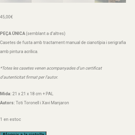
45,00
€
PEÇA ÚNICA
(semblant a d’altres)
Casetes de fusta amb tractament manual de cianotípia i serigrafia
amb pintura acrílica.
*Totes les casetes venen acompanyades d’un certificat
d’autenticitat firmat per l’autor.
Mida:
21 x 21 x 18 cm + PAL
Autors:
Toti
Toronell i
Xavi
Manjaron
1 en estoc
quantitat
Afegeix a la cistella