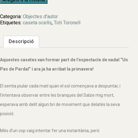
de
Caseta
Categoria:
Objectes d'autor
d'ocells
Etiquetes:
caseta ocells
,
Toti Toronell
·
CARRER
DEL
Descripció
ROURE
VELL,
2
Aquestes casetes van formar part de l’espectacle de nadal “Un
·
Pas de Pardal” i ara ja ha arribat la primavera!
El sentia piular cada matí quan el sol començava a despuntar, i
l’intentava observar entre les branques del Salze mig mort,
esperava amb delit algun bri de moviment que delatés la seva
posició.
Més d’un cop vaig intentar fer una instantània, però