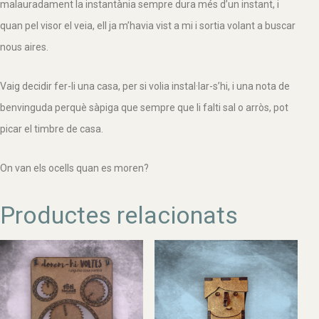
malauradament la instantània sempre dura més d’un instant, i
quan pel visor el veia, ell ja m’havia vist a mi i sortia volant a buscar
nous aires.
Vaig decidir fer-li una casa, per si volia instal·lar-s’hi, i una nota de
benvinguda perquè sàpiga que sempre que li falti sal o arròs, pot
picar el timbre de casa.
On van els ocells quan es moren?
Productes relacionats