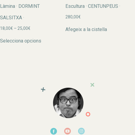
Làmina · DORMINT
Escultura · CENTUNPEUS ·
280,00
€
SALSITXA ·
Interval
18,00
€
–
25,00
€
Afegeix a la cistella
de
Aquest
preus:
Selecciona opcions
producte
18,00€
té
a
diverses
25,00€
variants.
Les
opcions
es
poden
triar
a
la
pàgina
del
producte