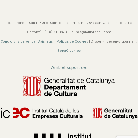
Toti Toronell · Can PIXOLA. Camí de cal Grill s/n. 17857 Sant Joan les Fonts (la
Garrotxa) · (+34) 619 86 33 07 · nas@totitoronell.com
Condicions de venda
|
Avís legal
|
Política de Cookies
| Disseny i desenvolupament:
SopaGraphics
Amb el suport de: