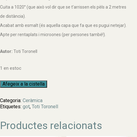
Cuita a 1020° (que això vol dir que se t’arrissen els pèls a 2 metres
de distància).
Acabat amb esmalt (és aquella capa que fa que es pugui netejar).
Apte per rentaplats i microones (per persones també!).
Autor:
Toti Toronell
1 en estoc
quantitat
Afegeix a la cistella
de
Gerro
Categoria:
Ceràmica
petit
Etiquetes:
got
,
Toti Toronell
n.26
Productes relacionats