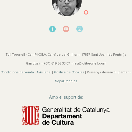
Toti Toronell · Can PIXOLA. Camí de cal Grill s/n. 17857 Sant Joan les Fonts (la
Garrotxa) · (+34) 619 86 33 07 · nas@totitoronell.com
Condicions de venda
|
Avís legal
|
Política de Cookies
| Disseny i desenvolupament:
SopaGraphics
Amb el suport de: