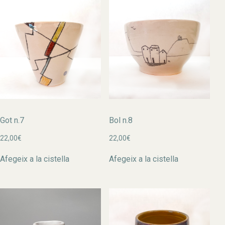
Got n.7
Bol n.8
22,00
€
22,00
€
Afegeix a la cistella
Afegeix a la cistella