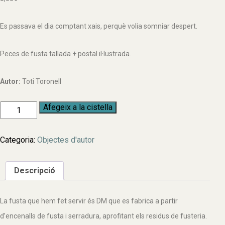
Es passava el dia comptant xais, perquè volia somniar despert.
Peces de fusta tallada + postal il·lustrada.
Autor:
Toti
Toronell
quantitat
Afegeix a la cistella
de
QUÈ
COMPTEN
Categoria:
Objectes d'autor
ELS
XAIS?
Descripció
La fusta que hem fet servir és DM que es fabrica a partir
d’encenalls de fusta i serradura, aprofitant els residus de fusteria.