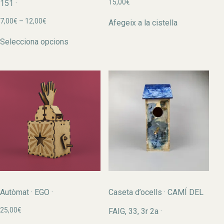
15,00
€
151 ·
Interval
7,00
€
–
12,00
€
Afegeix a la cistella
de
Aquest
preus:
Selecciona opcions
producte
7,00€
té
a
diverses
12,00€
variants.
Les
opcions
es
poden
triar
a
la
pàgina
del
producte
Autòmat · EGO ·
Caseta d’ocells · CAMÍ DEL
25,00
€
FAIG, 33, 3r 2a ·