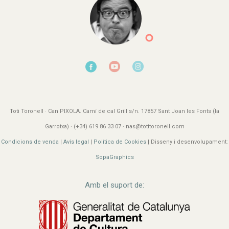
Toti Toronell · Can PIXOLA. Camí de cal Grill s/n. 17857 Sant Joan les Fonts (la
Garrotxa) · (+34) 619 86 33 07 · nas@totitoronell.com
Condicions de venda
|
Avís legal
|
Política de Cookies
| Disseny i desenvolupament:
SopaGraphics
Amb el suport de: