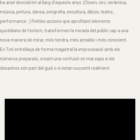
ha anat descobrint al llarg d’aquests anys. (Clown, circ, ceràmica,
música, pintura, dansa, serigrafia, escultura, dibuix, teatre,
performance…) Petites accions que aprofitant elements
quotidians de l’entorn, transformen la mirada del públic cap a una
nova manera de mirar, més tendra, més amable i més conscient.
En Toti entrellaça de forma magistral la improvisació amb els
números preparats, creant una confusió on mai saps si els
desastres són part del guió o si estan succeint realment.